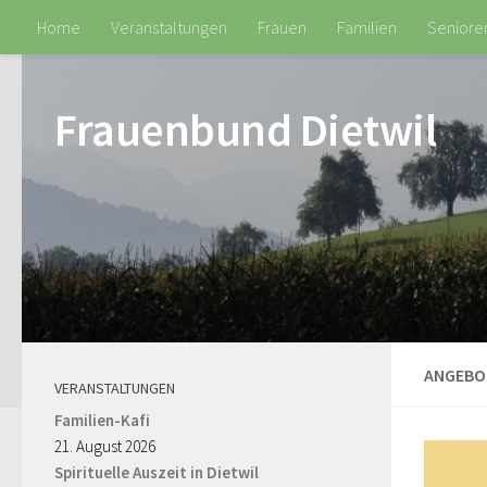
Home
Veranstaltungen
Frauen
Familien
Seniore
Frauenbund Dietwil
ANGEBO
VERANSTALTUNGEN
Familien-Kafi
21. August 2026
Spirituelle Auszeit in Dietwil