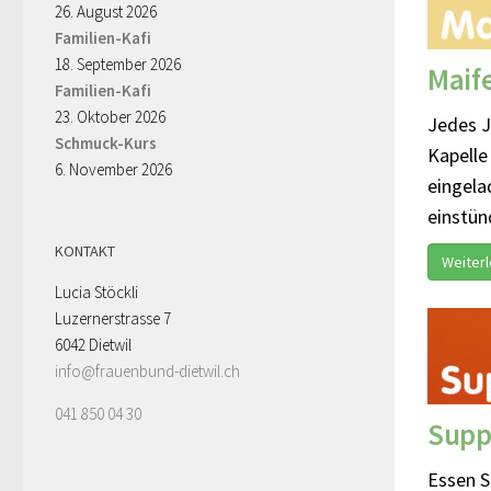
26. August 2026
Familien-Kafi
18. September 2026
Maif
Familien-Kafi
23. Oktober 2026
Jedes J
Schmuck-Kurs
Kapelle
6. November 2026
eingela
einstünd
KONTAKT
Weiter
Lucia Stöckli
Luzernerstrasse 7
6042 Dietwil
info@frauenbund-dietwil.ch
041 850 04 30
Supp
Essen S