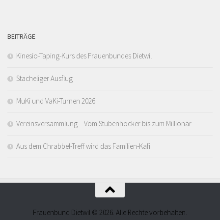
BEITRÄGE
Kinesio-Taping-Kurs des Frauenbundes Dietwil
Stacheliger Ausflug
MuKi und VaKi-Turnen 2026
Vereinsversammlung – Vom Stubenhocker bis zum Millionär
Aus dem Chrabbel-Treff wird das Familien-Kafi
Frauenbund Dietwil © 2026. Alle Rechte vorbehalten.