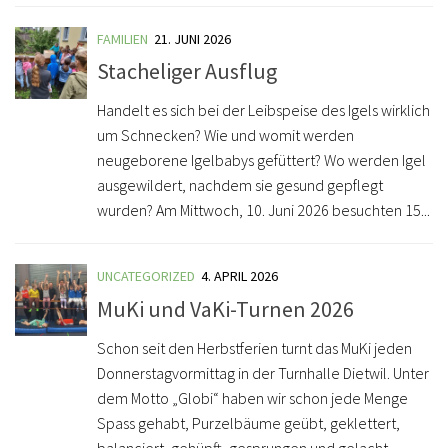
FAMILIEN
21. JUNI 2026
Stacheliger Ausflug
Handelt es sich bei der Leibspeise des Igels wirklich
um Schnecken? Wie und womit werden
neugeborene Igelbabys gefüttert? Wo werden Igel
ausgewildert, nachdem sie gesund gepflegt
wurden? Am Mittwoch, 10. Juni 2026 besuchten 15...
UNCATEGORIZED
4. APRIL 2026
MuKi und VaKi-Turnen 2026
Schon seit den Herbstferien turnt das MuKi jeden
Donnerstagvormittag in der Turnhalle Dietwil. Unter
dem Motto „Globi“ haben wir schon jede Menge
Spass gehabt, Purzelbäume geübt, geklettert,
balanciert, gehüpft, gesprungen und gelacht.