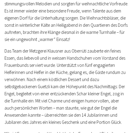
stimmungsvollen Melodien und sorgten für weihnachtliche Vorfreude.
Es ist immer wieder eine besondere Freude, wenn Talente aus dem
eigenen Dorf für die Unterhaltung sorgen. Die Weihnachtsbläser, die
sonst in winterlicher Kälte an Heiligabend in den Quartieren des Dorfs
auftreten, brachten ihre Klänge diesmal in die warme Turnhalle – für
sie ein ungewohnt „warmer“ Einsatz!
Das Team der Metzgerei Klausner aus Oberrüti zauberte ein feines
Essen, das liebevoll und in weissen Handschuhen vom Vorstand des
Frauenbunds serviert wurde. Unterstützt von fünf engagierten
Helferinnen und Helfer in der Küche, gelang es, die Gäste rundum zu
verwöhnen. Nach einem köstlichen Dessert und dazu
selbstgebackenen Guetzli kam der Höhepunkt des Nachmittags: Der
Engel, begleitet von einer entzückenden Schar kleiner Engel, zog in
die Turnhalle ein. Mit viel Charme und einigen humorvollen, aber
auch persönlichen Worten – man staunte, wie gut der Engel die
Anwesenden kannte – überreichten sie den 14 Jubilarinnen und
Jubilaren des Jahres ein kleines Geschenk und eine Portion Glück.